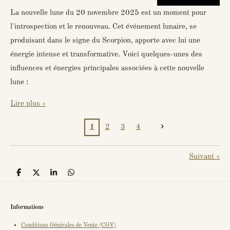
La nouvelle lune du 20 novembre 2025 est un moment pour
l'introspection et le renouveau. Cet événement lunaire, se
produisant dans le signe du Scorpion, apporte avec lui une
énergie intense et transformative. Voici quelques-unes des
influences et énergies principales associées à cette nouvelle
lune :
Lire plus »
1
2
3
4
Suivant
»
P
P
P
P
a
a
a
a
r
r
r
r
t
t
t
t
a
a
a
a
Informations
g
g
g
g
e
e
e
e
Conditions Générales de Vente (CGV)
r
r
r
r