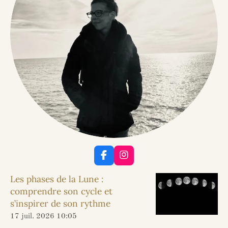
F
I
a
n
c
s
Les phases de la Lune :
e
t
comprendre son cycle et
b
a
s’inspirer de son rythme
o
g
o
r
17 juil. 2026
10:05
k
a