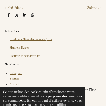
«
Précédent
Suivant
»
P
P
P
P
a
a
a
a
r
r
r
r
t
t
t
t
a
a
a
a
Informations
g
g
g
g
e
e
e
e
Conditions Générales de Vente (CGV)
r
r
r
r
Mentions légales
Politique de confidentialité
Me retrouver
Instagram
Youtube
Contact
© 2021 - 2026 Ma Bulle d'énergie - Créé avec douceur par Elise
Ce site utilise des cookies afin d’améliorer votre
expérience utilisateur et vous proposer des annonces
Propulsé par
Webador
personnalisées. En continuant d'utiliser ce site, vous
confirmez que vous acceptez notre politique