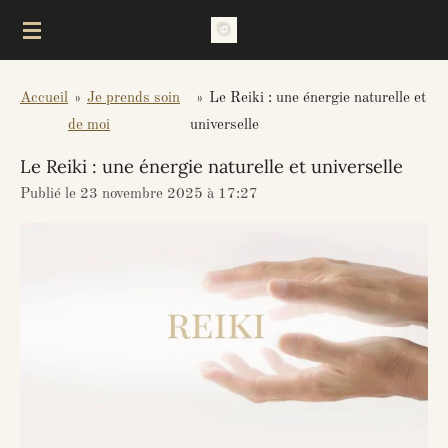
Passer
au
contenu
Accueil
»
Je prends soin
»
Le Reiki : une énergie naturelle et
principal
de moi
universelle
Le Reiki : une énergie naturelle et universelle
Publié le 23 novembre 2025 à 17:27