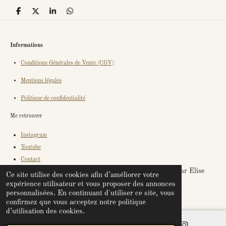
P
P
P
P
a
a
a
a
r
r
r
r
t
t
t
t
a
a
a
a
Informations
g
g
g
g
e
e
e
e
Conditions Générales de Vente (CGV)
r
r
r
r
Mentions légales
Politique de confidentialité
Me retrouver
Instagram
Youtube
Contact
© 2021 - 2026 Ma Bulle d'énergie - Créé avec douceur par Elise
Ce site utilise des cookies afin d’améliorer votre
expérience utilisateur et vous proposer des annonces
Propulsé par
Webador
personnalisées. En continuant d'utiliser ce site, vous
confirmez que vous acceptez notre politique
d’utilisation des cookies.