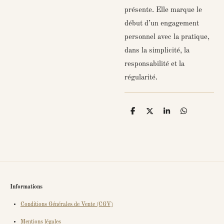
présente. Elle marque le
début d’un engagement
personnel avec la pratique,
dans la simplicité, la
responsabilité et la
régularité.
P
P
P
P
a
a
a
a
r
r
r
r
t
t
t
t
a
a
a
a
g
g
g
g
e
e
e
e
r
r
r
r
Informations
Conditions Générales de Vente (CGV)
Mentions légales