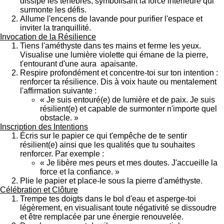
dissipe les ténèbres, symbolisant la force intérieure qui
surmonte les défis.
Allume l'encens de lavande pour purifier l'espace et
inviter la tranquillité.
Invocation de la Résilience
Tiens l'améthyste dans tes mains et ferme les yeux.
Visualise une lumière violette qui émane de la pierre,
t'entourant d'une aura apaisante.
Respire profondément et concentre-toi sur ton intention :
renforcer ta résilience. Dis à voix haute ou mentalement
l'affirmation suivante :
« Je suis entouré(e) de lumière et de paix. Je suis
résilient(e) et capable de surmonter n'importe quel
obstacle. »
Inscription des Intentions
Écris sur le papier ce qui t'empêche de te sentir
résilient(e) ainsi que les qualités que tu souhaites
renforcer. Par exemple :
« Je libère mes peurs et mes doutes. J'accueille la
force et la confiance. »
Plie le papier et place-le sous la pierre d'améthyste.
Célébration et Clôture
Trempe tes doigts dans le bol d'eau et asperge-toi
légèrement, en visualisant toute négativité se dissoudre
et être remplacée par une énergie renouvelée.