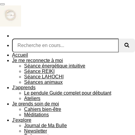
Passer
au
contenu
principal
Accueil
Je me reconnecte à moi
Séance énergétique intuitive
Séance REIKI
Séance LAHOCHI
Séances animaux
J'apprends
Le pendule Guide complet pour débutant
Ateliers
Je prends soin de moi
Cahiers bien-être
Méditations
J'explore
Journal de Ma Bulle
Newsletter