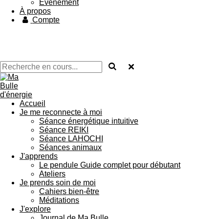
Évènement
À propos
Compte
Accueil
Je me reconnecte à moi
Séance énergétique intuitive
Séance REIKI
Séance LAHOCHI
Séances animaux
J'apprends
Le pendule Guide complet pour débutant
Ateliers
Je prends soin de moi
Cahiers bien-être
Méditations
J'explore
Journal de Ma Bulle