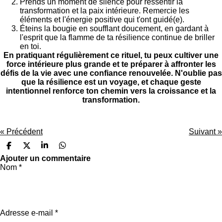
Prends un moment de silence pour ressentir la
transformation et la paix intérieure. Remercie les
éléments et l'énergie positive qui t'ont guidé(e).
Éteins la bougie en soufflant doucement, en gardant à
l'esprit que la flamme de ta résilience continue de briller
en toi.
En pratiquant régulièrement ce rituel, tu peux cultiver une
force intérieure plus grande et te préparer à affronter les
défis de la vie avec une confiance renouvelée. N'oublie pas
que la résilience est un voyage, et chaque geste
intentionnel renforce ton chemin vers la croissance et la
transformation.
«
Précédent
Suivant
»
P
P
P
P
a
a
a
a
Ajouter un commentaire
r
r
r
r
Nom *
t
t
t
t
a
a
a
a
g
g
g
g
e
e
e
e
r
r
r
r
Adresse e-mail *