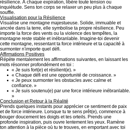
résilience. À chaque expiration, libère toute tension ou
inquiétude. Sens ton corps se relaxer un peu plus à chaque
souffle.
Visualisation pour la Résilience
Visualise une montagne majestueuse. Solide, immuable et
ancrée dans la terre, elle symbolise ta propre résilience. Peu
importe la force des vents ou la violence des tempêtes, la
montagne reste stable et inébranlable. Imagine-toi devenir
cette montagne, ressentant ta force intérieure et ta capacité à
surmonter n'importe quel défi.
Affirmations Positives
Répète mentalement les affirmations suivantes, en laissant les
mots résonner profondément en toi :
« Je suis fort(e) et résilient(e). »
« Chaque défi est une opportunité de croissance. »
« Je peux surmonter les obstacles avec calme et
confiance. »
« Je suis soutenu(e) par une force intérieure inébranlable.
»
Conclusion et Retour à la Réalité
Prends quelques instants pour apprécier ce sentiment de paix
et de force intérieure. Lorsque tu te sens prêt(e), commence à
bouger doucement tes doigts et tes orteils. Prends une
profonde inspiration, puis ouvre lentement les yeux. Ramène
ton attention à la pièce où tu te trouves, en emportant avec toi