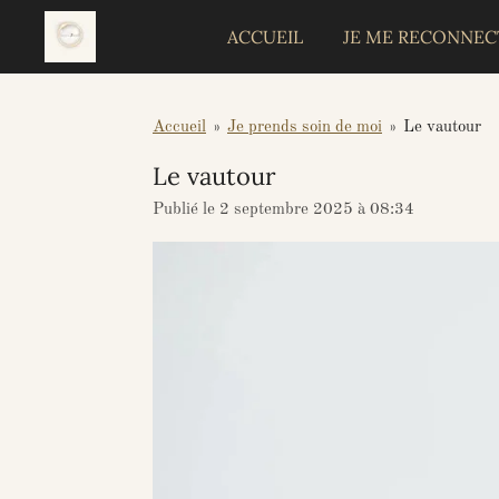
Passer
ACCUEIL
JE ME RECONNEC
au
contenu
principal
Accueil
»
Je prends soin de moi
»
Le vautour
Le vautour
Publié le 2 septembre 2025 à 08:34