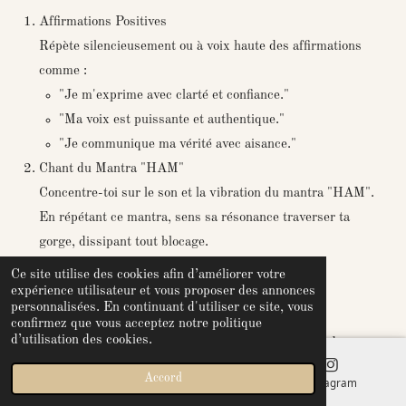
Affirmations Positives
Répète silencieusement ou à voix haute des affirmations
comme :
"Je m'exprime avec clarté et confiance."
"Ma voix est puissante et authentique."
"Je communique ma vérité avec aisance."
Chant du Mantra "HAM"
Concentre-toi sur le son et la vibration du mantra "HAM".
En répétant ce mantra, sens sa résonance traverser ta
gorge, dissipant tout blocage.
Ce site utilise des cookies afin d’améliorer votre
Conclure la Méditation
expérience utilisateur et vous proposer des annonces
personnalisées. En continuant d'utiliser ce site, vous
Gratitude et Ancrage
confirmez que vous acceptez notre politique
d’utilisation des cookies.
Prends quelques instants pour exprimer ta gratitude envers
toi-même pour avoir pris le temps de nourrir ton bien-être.
Accord
E-mail
Téléphone
Instagram
Sens l'énergie stable et équilibrée dans ta gorge.