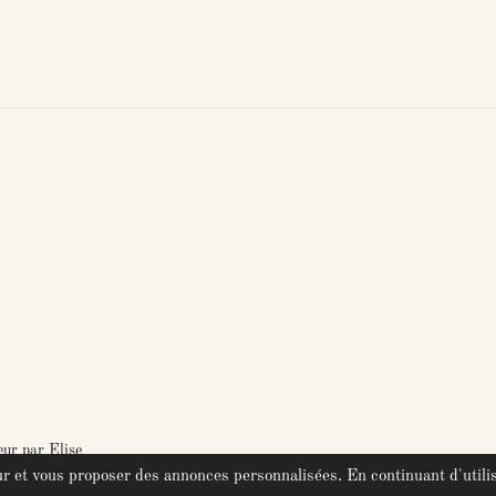
ur par Elise
teur et vous proposer des annonces personnalisées. En continuant d'utili