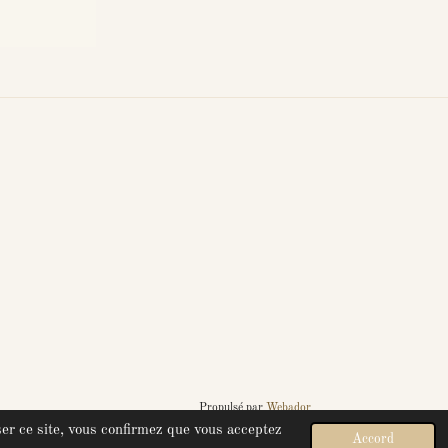
Propulsé par
Webador
ser ce site, vous confirmez que vous acceptez
Accord