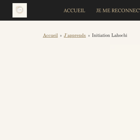
Passer
ACCUEIL
JE ME RECONNEC
au
contenu
principal
Accueil
»
J'apprends
»
Initiation Lahochi